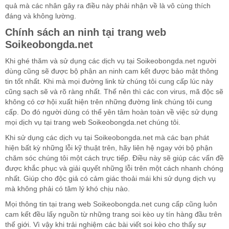
quả mà các nhân gây ra điều này phải nhận về là vô cùng thích
đáng và không lường.
Chính sách an ninh tại trang web
Soikeobongda.net
Khi ghé thăm và sử dụng các dịch vụ tại Soikeobongda.net người
dùng cũng sẽ được bộ phận an ninh cam kết được bảo mật thông
tin tốt nhất. Khi mà mọi đường link từ chúng tôi cung cấp lúc này
cũng sạch sẽ và rõ ràng nhất. Thế nên thì các con virus, mã độc sẽ
không có cơ hội xuất hiện trên những đường link chúng tôi cung
cấp. Do đó người dùng có thể yên tâm hoàn toàn về việc sử dụng
mọi dịch vụ tại trang web Soikeobongda.net chúng tôi.
Khi sử dụng các dịch vụ tại Soikeobongda.net mà các bạn phát
hiện bất kỳ những lỗi kỹ thuật trên, hãy liên hệ ngay với bộ phận
chăm sóc chúng tôi một cách trực tiếp. Điều này sẽ giúp các vấn đề
được khắc phục và giải quyết những lỗi trên một cách nhanh chóng
nhất. Giúp cho độc giả có cảm giác thoải mái khi sử dụng dịch vụ
mà không phải có tâm lý khó chịu nào.
Mọi thông tin tại trang web Soikeobongda.net cung cấp cũng luôn
cam kết đều lấy nguồn từ những trang soi kèo uy tín hàng đầu trên
thế giới. Vì vậy khi trải nghiệm các bài viết soi kèo cho thấy sự