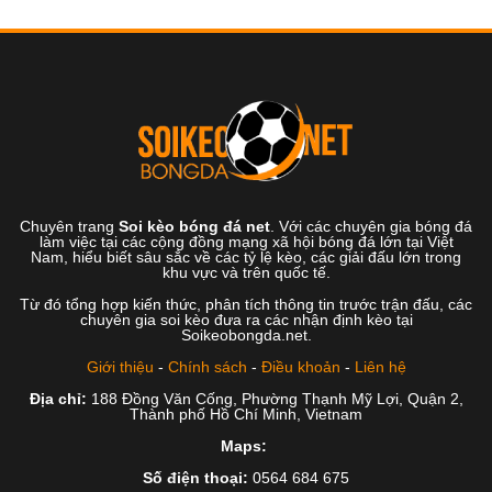
Chuyên trang
Soi kèo bóng đá net
. Với các chuyên gia bóng đá
làm việc tại các cộng đồng mạng xã hội bóng đá lớn tại Việt
Nam, hiểu biết sâu sắc về các tỷ lệ kèo, các giải đấu lớn trong
khu vực và trên quốc tế.
Từ đó tổng hợp kiến thức, phân tích thông tin trước trận đấu, các
chuyên gia soi kèo đưa ra các nhận định kèo tại
Soikeobongda.net.
Giới thiệu
-
Chính sách
-
Điều khoản
-
Liên hệ
Địa chỉ:
188 Đồng Văn Cống, Phường Thạnh Mỹ Lợi, Quận 2,
Thành phố Hồ Chí Minh, Vietnam
Maps:
Số điện thoại:
0564 684 675