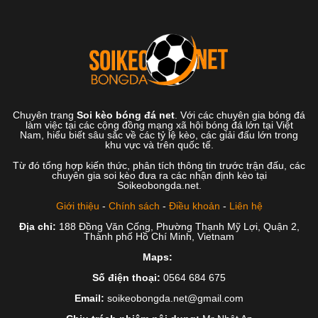
Chuyên trang
Soi kèo bóng đá net
. Với các chuyên gia bóng đá
làm việc tại các cộng đồng mạng xã hội bóng đá lớn tại Việt
Nam, hiểu biết sâu sắc về các tỷ lệ kèo, các giải đấu lớn trong
khu vực và trên quốc tế.
Từ đó tổng hợp kiến thức, phân tích thông tin trước trận đấu, các
chuyên gia soi kèo đưa ra các nhận định kèo tại
Soikeobongda.net.
Giới thiệu
-
Chính sách
-
Điều khoản
-
Liên hệ
Địa chỉ:
188 Đồng Văn Cống, Phường Thạnh Mỹ Lợi, Quận 2,
Thành phố Hồ Chí Minh, Vietnam
Maps:
Số điện thoại:
0564 684 675
Email:
soikeobongda.net@gmail.com